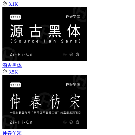
3.1K
源古黑体
3.5K
仲春仿宋