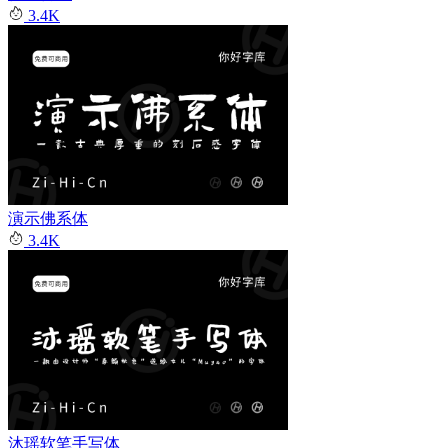
3.4K
演示佛系体
3.4K
沐瑶软笔手写体