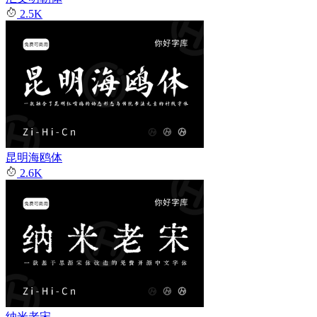
2.5K
昆明海鸥体
2.6K
纳米老宋