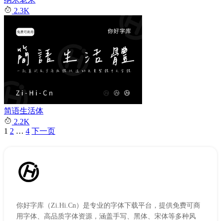
2.3K
简语生活体
2.2K
1
2
…
4
下一页
文
章
分
页
你好字库（Zi.Hi.Cn）是专业的字体下载平台，提供免费可商
用字体、高品质字体资源，涵盖手写、黑体、宋体等多种风