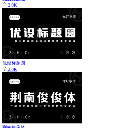
2.0K
优设标题圆
2.0K
荆南俊俊体