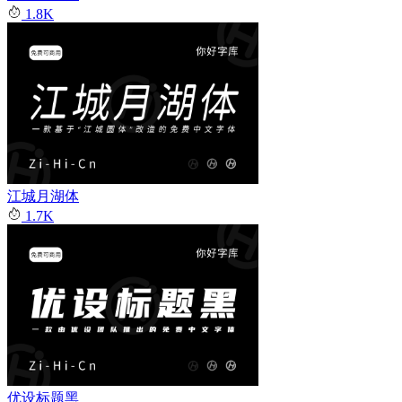
1.8K
江城月湖体
1.7K
优设标题黑