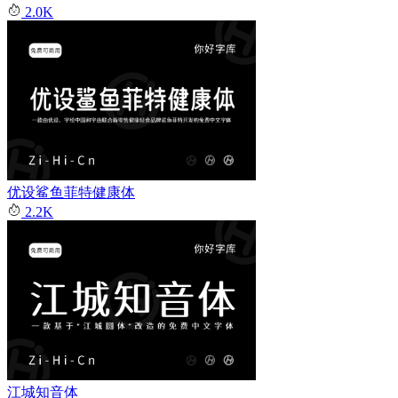
2.0K
优设鲨鱼菲特健康体
2.2K
江城知音体