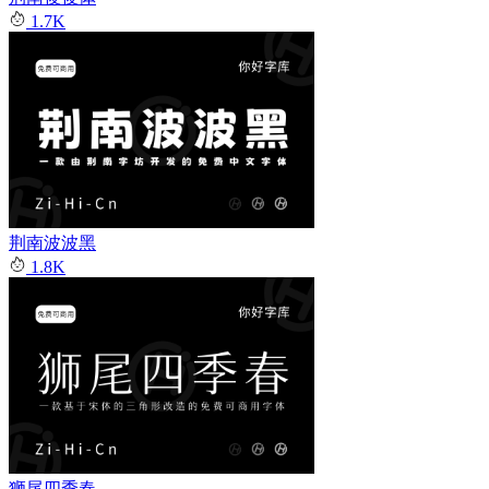
1.7K
荆南波波黑
1.8K
狮尾四季春