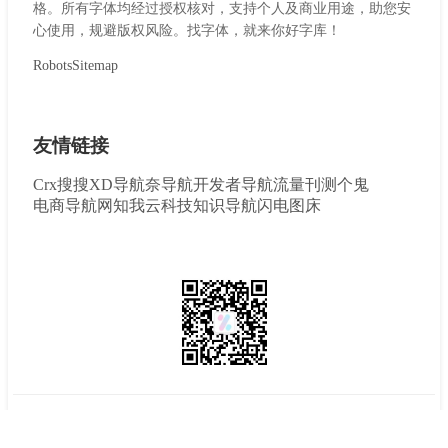
格。所有字体均经过授权核对，支持个人及商业用途，助您安
心使用，规避版权风险。找字体，就来你好字库！
Robots
Sitemap
友情链接
Crx搜搜
XD导航
奈导航
开发者导航
流量刊
测个鬼
电商导航网
知我云科技
知识导航
闪电图床
© 2026
你好字库
. All Rights Reserved. Designed by
ZevoST
沪ICP备2025115155号